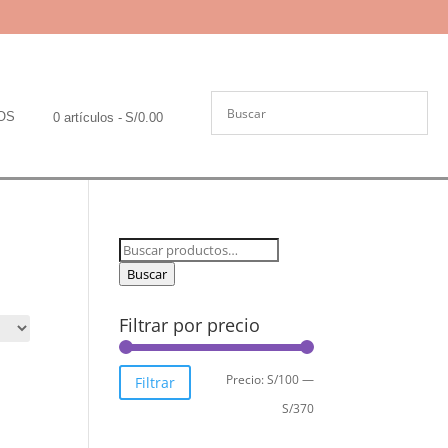
OS
0 artículos
S/0.00
Buscar
por:
Buscar
Filtrar por precio
Precio
Precio
Precio:
S/100
—
Filtrar
mínimo
máximo
S/370