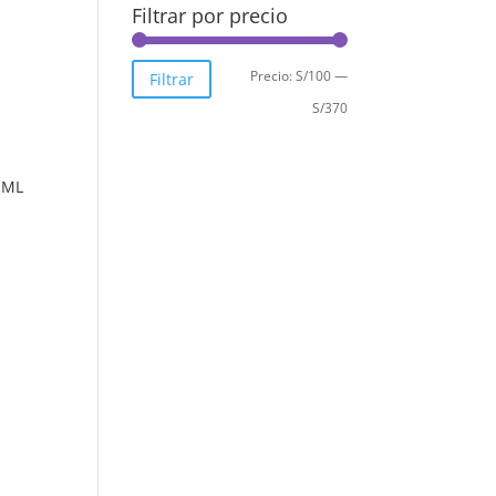
Filtrar por precio
Precio
Precio
Precio:
S/100
—
Filtrar
mínimo
máximo
S/370
 ML