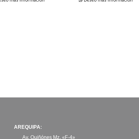
AREQUIPA:
Av. Quiñónes Mz. «F-4»