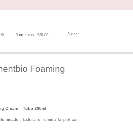
OS
0 artículos
S/0.00
mentbio Foaming
ng Cream – Tubo 200ml
uminador: Exfolia e ilumina la piel con