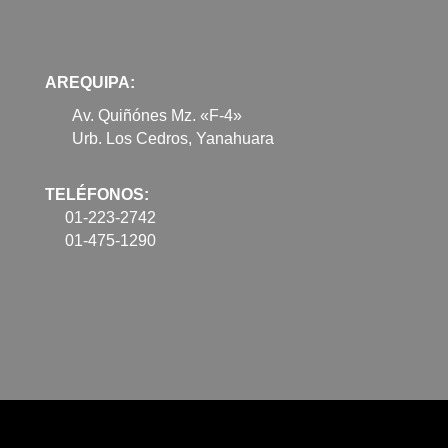
AREQUIPA:
Av. Quiñónes Mz. «F-4»
Urb. Los Cedros, Yanahuara
TELÉFONOS:
01-223-2742
01-475-1290