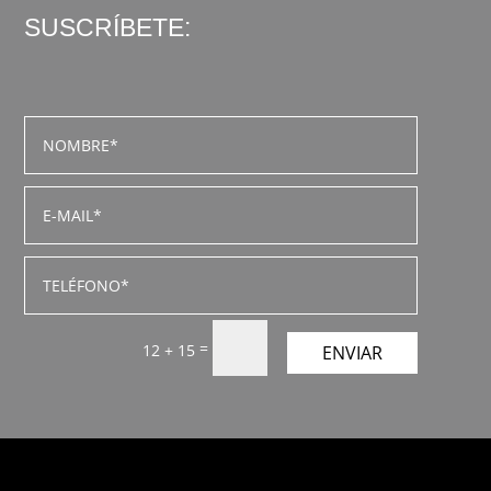
SUSCRÍBETE:
=
12 + 15
ENVIAR