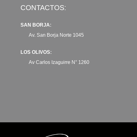
CONTACTOS:
SAN BORJA:
Av. San Borja Norte 1045
LOS OLIVOS:
Av Carlos Izaguirre N° 1260