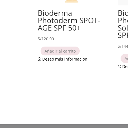
Bioderma
Bi
Photoderm SPOT-
Ph
AGE SPF 50+
So
SP
S/
120.00
S/
144
Añadir al carrito
A
Deseo más información
Des