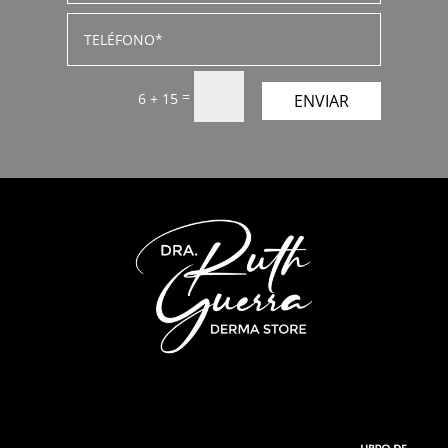
=
6 + 15
ENVIAR