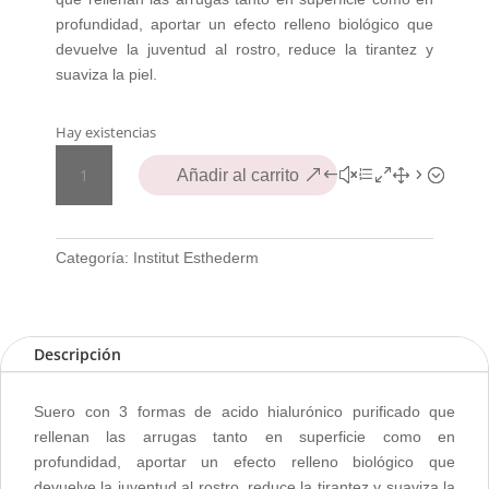
profundidad, aportar un efecto relleno biológico que
devuelve la juventud al rostro, reduce la tirantez y
suaviza la piel.
Hay existencias
INSTITUT
Añadir al carrito
ESTHEDERM
HYALURONIC
SERUM
30
Categoría:
Institut Esthederm
ML
cantidad
Descripción
Suero con 3 formas de acido hialurónico purificado que
rellenan las arrugas tanto en superficie como en
profundidad, aportar un efecto relleno biológico que
devuelve la juventud al rostro, reduce la tirantez y suaviza la