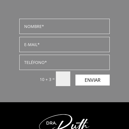
=
10 + 3
ENVIAR