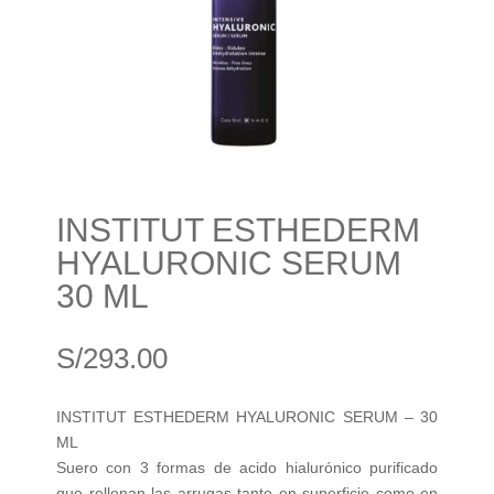
INSTITUT ESTHEDERM
HYALURONIC SERUM
30 ML
S/
293.00
INSTITUT ESTHEDERM HYALURONIC SERUM – 30
ML
Suero con 3 formas de acido hialurónico purificado
que rellenan las arrugas tanto en superficie como en