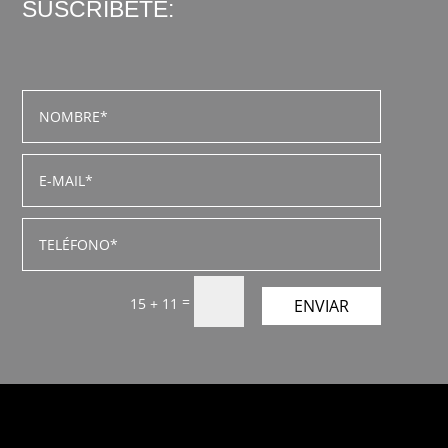
SUSCRÍBETE:
=
15 + 11
ENVIAR