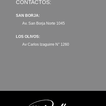
CONTACTOS:
SAN BORJA:
Av. San Borja Norte 1045
LOS OLIVOS:
Av Carlos Izaguirre N° 1260