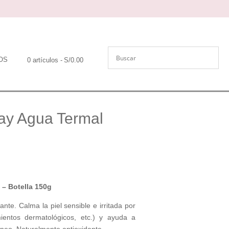
OS
0 artículos
S/0.00
ay Agua Termal
– Botella 150g
nte. Calma la piel sensible e irritada por
mientos dermatológicos, etc.) y ayuda a
áneo. Naturalmente antioxidante.