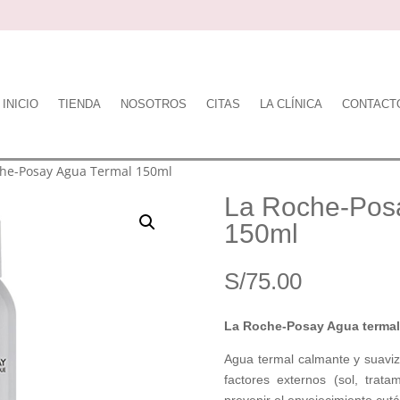
INICIO
TIENDA
NOSOTROS
CITAS
LA CLÍNICA
CONTACT
che-Posay Agua Termal 150ml
La Roche-Pos
150ml
S/
75.00
La Roche-Posay Agua termal 
Agua termal calmante y suaviza
factores externos (sol, trata
prevenir el envejecimiento cut