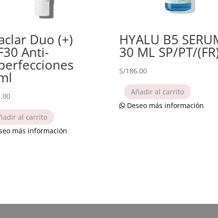
aclar Duo (+)
HYALU B5 SERU
F30 Anti-
30 ML SP/PT/(FR
perfecciones
S/
186.00
ml
Añadir al carrito
.00
Deseo más información
ñadir al carrito
eo más información