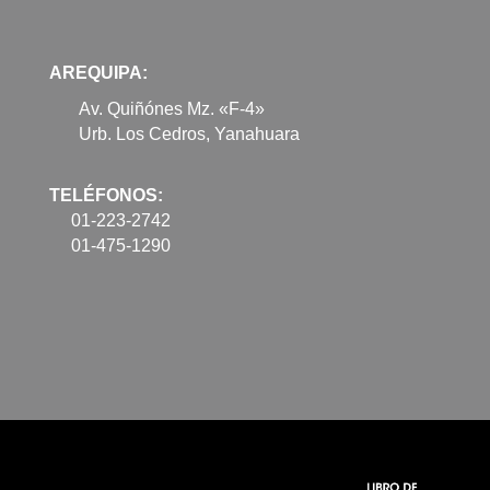
AREQUIPA:
Av. Quiñónes Mz. «F-4»
Urb. Los Cedros, Yanahuara
TELÉFONOS:
01-223-2742
01-475-1290