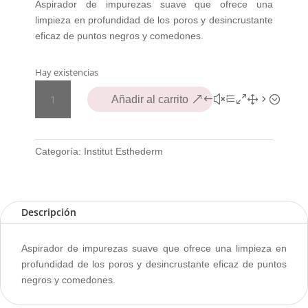
Aspirador de impurezas suave que ofrece una
limpieza en profundidad de los poros y desincrustante
eficaz de puntos negros y comedones.
Hay existencias
INST
Añadir al carrito
ESTHEDERM
OSMO
CREME
DESINCRUSTANTE
Categoría:
Institut Esthederm
T75
ML
cantidad
Descripción
Aspirador de impurezas suave que ofrece una limpieza en
profundidad de los poros y desincrustante eficaz de puntos
negros y comedones.