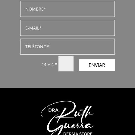
=
14 + 4
ENVIAR