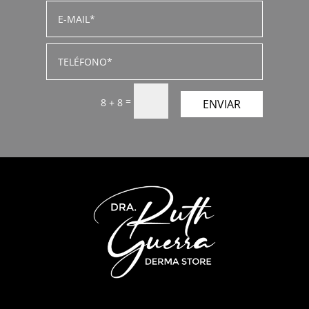
=
8 + 8
ENVIAR