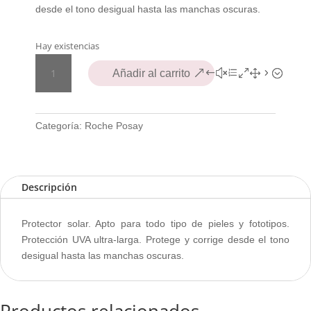
desde el tono desigual hasta las manchas oscuras.
Hay existencias
LRP
Añadir al carrito
ANTHELIOS
UV
MUNE
ANTIMANCHAS
Categoría:
Roche Posay
SPF50+
cantidad
Descripción
Protector solar. Apto para todo tipo de pieles y fototipos.
Protección UVA ultra-larga. Protege y corrige desde el tono
desigual hasta las manchas oscuras.
Productos relacionados